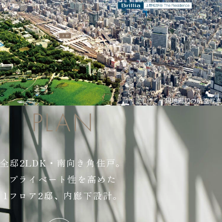
現地周辺の航空写真
PLAN
全邸2LDK・南向き角住戸。
プライベート性を高めた
1フロア2邸、内廊下設計。