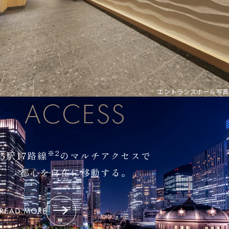
エントランスホール写真
ACCESS
※2
5駅17路線
のマルチアクセスで
都心を自在に移動する。