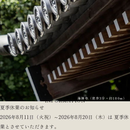
8,800
2LDK 南向き
万円台～（100
万円単位）
来場予約
物件エントリー
オンライン相談
海禅寺（徒歩3分・約180m）
INFORMATION
外
夏季休業のお知らせ
観
写
2026年8月11日（火祝）～2026年8月20日（木）は 夏季休
真
業とさせていただきます。