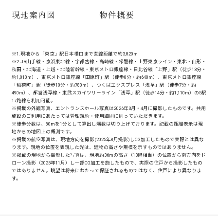
現地案内図
物件概要
※
1.現地から「東京」駅日本橋口まで直線距離で約3,820m
※
2.JR山手線・京浜東北線・宇都宮線・高崎線・常磐線・上野東京ライン・東北・山形・
秋田・北海道・上越・北陸新幹線・東京メトロ銀座線・日比谷線「上野」駅（徒歩13分・
約1,010m）、東京メトロ銀座線「田原町」駅（徒歩8分・約640m）、東京メトロ銀座線
「稲荷町」駅（徒歩10分・約780m）、つくばエクスプレス「浅草」駅（徒歩7分・約
490m）、都営浅草線・東武スカイツリーライン「浅草」駅（徒歩14分・約1,110m）の5駅
17路線を利用可能。
※
掲載の外観写真、エントランスホール写真は2026年3月・4月に撮影したものです。共⽤
施設のご利⽤にあたっては管理規約・使⽤細則に則っていただきます。
※
徒歩分数は、80mを1分として算出し端数は切り上げております。記載の距離表示は現
地からの地図上の概測です。
※
掲載の航空写真は、現地方向を撮影(2025年8月撮影)しCG加工したもので実際とは異な
ります。現地の位置を表現した光は、建物の高さや規模を示すものではありません。
※
掲載の現地から撮影した写真は、現地約36mの高さ（13階相当）の位置から南方向をド
ローン撮影（2025年11月）し一部CG加工を施したもので、実際の住戸から撮影したもの
ではありません。眺望は将来にわたって保証されるものではなく、住戸により異なりま
す。